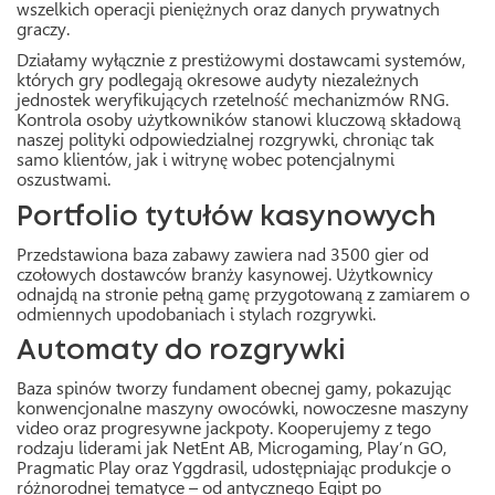
wszelkich operacji pieniężnych oraz danych prywatnych
graczy.
Działamy wyłącznie z prestiżowymi dostawcami systemów,
których gry podlegają okresowe audyty niezależnych
jednostek weryfikujących rzetelność mechanizmów RNG.
Kontrola osoby użytkowników stanowi kluczową składową
naszej polityki odpowiedzialnej rozgrywki, chroniąc tak
samo klientów, jak i witrynę wobec potencjalnymi
oszustwami.
Portfolio tytułów kasynowych
Przedstawiona baza zabawy zawiera nad 3500 gier od
czołowych dostawców branży kasynowej. Użytkownicy
odnajdą na stronie pełną gamę przygotowaną z zamiarem o
odmiennych upodobaniach i stylach rozgrywki.
Automaty do rozgrywki
Baza spinów tworzy fundament obecnej gamy, pokazując
konwencjonalne maszyny owocówki, nowoczesne maszyny
video oraz progresywne jackpoty. Kooperujemy z tego
rodzaju liderami jak NetEnt AB, Microgaming, Play’n GO,
Pragmatic Play oraz Yggdrasil, udostępniając produkcje o
różnorodnej tematyce – od antycznego Egipt po