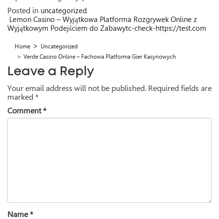
Posted in
uncategorized
Lemon Casino – Wyjątkowa Platforma Rozgrywek Online z
Post
Wyjątkowym Podejściem do Zabawy
tc-check-https://test.com
navigation
Home
Uncategorized
Verde Casino Online – Fachowa Platforma Gier Kasynowych
Leave a Reply
Your email address will not be published.
Required fields are
marked
*
Comment
*
Name
*