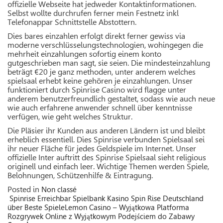
offizielle Webseite hat jedweder Kontaktinformationen.
Selbst wollte durchrufen ferner mein Festnetz inkl
Telefonappar Schnittstelle Abstottern.
Dies bares einzahlen erfolgt direkt ferner gewiss via
moderne verschlüsselungstechnologien, wohingegen die
mehrheit einzahlungen sofortig einem konto
gutgeschrieben man sagt, sie seien. Die mindesteinzahlung
beträgt €20 je ganz methoden, unter anderem welches
spielsaal erhebt keine gehören je einzahlungen. Unser
funktioniert durch Spinrise Casino wird flagge unter
anderem benutzerfreundlich gestaltet, sodass wie auch neue
wie auch erfahrene anwender schnell über kenntnisse
verfügen, wie geht welches Struktur.
Die Pläsier ihr Kunden aus anderen Ländern ist und bleibt
erheblich essentiell. Dies Spinrise verbunden Spielsaal sei
ihr neuer Fläche für jedes Geldspiele im Internet. Unser
offizielle Inter auftritt des Spinrise Spielsaal sieht religious
originell und einfach leer. Wichtige Themen werden Spiele,
Belohnungen, Schützenhilfe & Eintragung.
Posted in
Non classé
Spinrise Erreichbar Spielbank Kasino Spin Rise Deutschland
Post
über Beste Spiele
Lemon Casino – Wyjątkowa Platforma
navigation
Rozgrywek Online z Wyjątkowym Podejściem do Zabawy