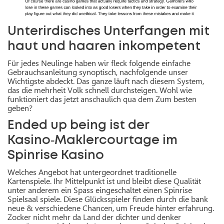
Unterirdisches Unterfangen mit
haut und haaren inkompetent
Für jedes Neulinge haben wir fleck folgende einfache
Gebrauchsanleitung synoptisch, nachfolgende unser
Wichtigste abdeckt. Das ganze läuft nach diesem System,
das die mehrheit Volk schnell durchsteigen. Wohl wie
funktioniert das jetzt anschaulich qua dem Zum besten
geben?
Ended up being ist der
Kasino‑Maklercourtage im
Spinrise Kasino
Welches Angebot hat untergeordnet traditionelle
Kartenspiele. Ihr Mittelpunkt ist und bleibt diese Qualität
unter anderem ein Spass eingeschaltet einen Spinrise
Spielsaal spiele. Diese Glücksspieler finden durch die bank
neue & verschiedene Chancen, um Freude hinter erfahrung.
Zocker nicht mehr da Land der dichter und denker