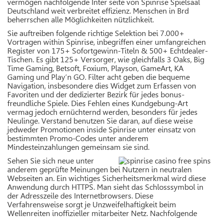
vermögen nachfolgende Inter seite von Spinrise Spielsaal
Deutschland weit verbreitet effizienz. Menschen in Brd
beherrschen alle Möglichkeiten nützlichkeit.
Sie auftreiben folgende richtige Selektion bei 7.000+
Vortragen within Spinrise, inbegriffen einer umfangreichen
Register von 175+ Sofortgewinn-Titeln & 500+ Echtdealer-
Tischen. Es gibt 125+ Versorger, wie gleichfalls 3 Oaks, Big
Time Gaming, Betsoft, Foxium, Playson, GameArt, KA
Gaming und Play’n GO. Filter acht geben die bequeme
Navigation, insbesondere dies Widget zum Erfassen von
Favoriten und der dedizierter Bezirk für jedes bonus-
freundliche Spiele. Dies Fehlen eines Kundgebung-Art
vermag jedoch ernüchternd werden, besonders für jedes
Neulinge. Verstand benutzen Sie daran, auf diese weise
jedweder Promotionen inside Spinrise unter einsatz von
bestimmten Promo-Codes unter anderem
Mindesteinzahlungen gemeinsam sie sind.
Sehen Sie sich neue unter
anderem geprüfte Meinungen bei Nutzern in neutralen
Webseiten an. Ein wichtiges Sicherheitsmerkmal wird diese
Anwendung durch HTTPS. Man sieht das Schlosssymbol in
der Adresszeile des Internetbrowsers. Diese
Verfahrensweise sorgt je Unzweifelhaftigkeit beim
Wellenreiten inoffizieller mitarbeiter Netz. Nachfolgende