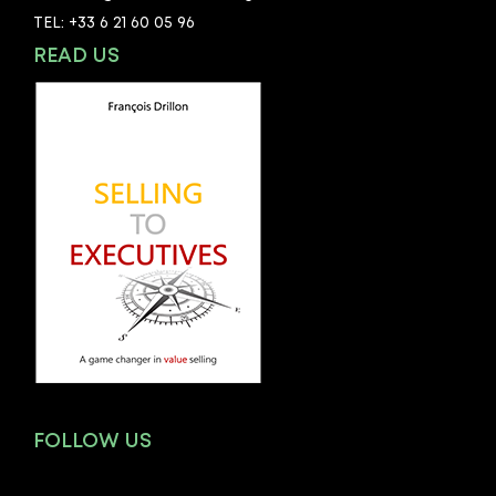
TEL: +33 6 21 60 05 96
READ US
FOLLOW US