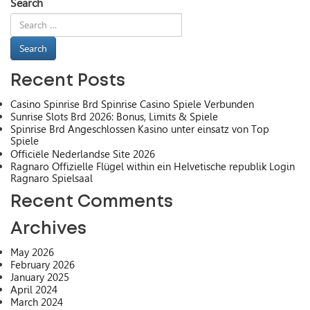
Search
Recent Posts
Casino Spinrise Brd Spinrise Casino Spiele Verbunden
Sunrise Slots Brd 2026: Bonus, Limits & Spiele
Spinrise Brd Angeschlossen Kasino unter einsatz von Top
Spiele
Officiële Nederlandse Site 2026
Ragnaro Offizielle Flügel within ein Helvetische republik Login
Ragnaro Spielsaal
Recent Comments
Archives
May 2026
February 2026
January 2025
April 2024
March 2024