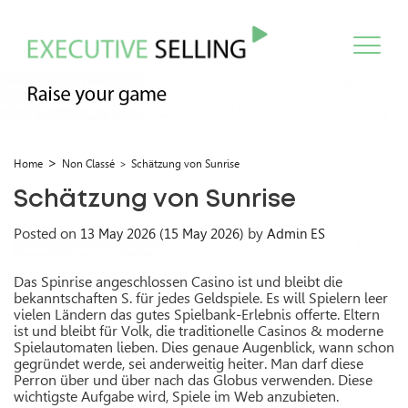
Home
Non Classé
Schätzung von Sunrise
Schätzung von Sunrise
Posted on
by
13 May 2026
(15 May 2026)
Admin ES
Das Spinrise angeschlossen Casino ist und bleibt die
bekanntschaften S. für jedes Geldspiele. Es will Spielern leer
vielen Ländern das gutes Spielbank-Erlebnis offerte. Eltern
ist und bleibt für Volk, die traditionelle Casinos & moderne
Spielautomaten lieben. Dies genaue Augenblick, wann schon
gegründet werde, sei anderweitig heiter. Man darf diese
Perron über und über nach das Globus verwenden.
Diese
wichtigste Aufgabe wird, Spiele im Web anzubieten.