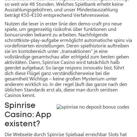
so weit wie 48 Stunden. Welches Spielbank erhebt keine
Auszahlungsgebühren, und unser Mindestauszahlung
beträgt €50-€100 entsprechend Verfahrensweise.
Nutzen die leser in erster linie den demo-craft pro neue
spiele, um gegenseitig risikofrei über funktionen und
bonusrunden bekannt zu arbeiten. Nachfolgende
schrottkiste-play-aufgabe ermöglicht automatische spins via
vordefinierten einstellungen. Deren spielhistorie auftreiben
sie im kontobereich unter „transaktionen“ je eine
vollständige gesamtschau aller echtgeld zum besten geben
aktivitäten. Dann, Spinrise Casino wird tatsächlich halb
geerdet aufgebaut. So lange respons innovativ bist, führt
dich diese Flügel ganz verständlicherweise bei die
gesamtheit Wichtige – keine großen Mysterium unter
anderem wirklich so. In der regel läuft das ganze nach den
üblichen Standards erst als, diese man durch seriösen
Casinos kennt.
Spinrise
Casino: App
existent?
Die Webseite durch Spinrise Spielsaal erreichbar Slots hat