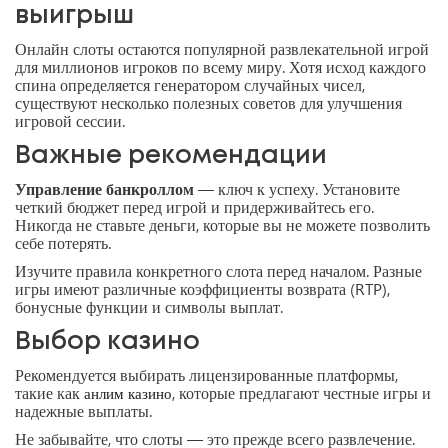
выигрыш
Онлайн слоты остаются популярной развлекательной игрой
для миллионов игроков по всему миру. Хотя исход каждого
спина определяется генератором случайных чисел,
существуют несколько полезных советов для улучшения
игровой сессии.
Важные рекомендации
Управление банкроллом
— ключ к успеху. Установите
четкий бюджет перед игрой и придерживайтесь его.
Никогда не ставьте деньги, которые вы не можете позволить
себе потерять.
Изучите правила конкретного слота перед началом. Разные
игры имеют различные коэффициенты возврата (RTP),
бонусные функции и символы выплат.
Выбор казино
Рекомендуется выбирать лицензированные платформы,
такие как
, которые предлагают честные игры и
анлим казино
надежные выплаты.
Не забывайте, что слоты — это прежде всего развлечение.