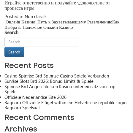
Играйте ответственно и получайте удовольствие от
процесса игры!
Posted in
Non classé
Онлайн Казино: Путь к Захватывающему Развлечению
Как
Post
Выбрать Надежное Онлайн Казино
navigation
Search
Recent Posts
Casino Spinrise Brd Spinrise Casino Spiele Verbunden
Sunrise Slots Brd 2026: Bonus, Limits & Spiele
Spinrise Brd Angeschlossen Kasino unter einsatz von Top
Spiele
Officiële Nederlandse Site 2026
Ragnaro Offizielle Flügel within ein Helvetische republik Login
Ragnaro Spielsaal
Recent Comments
Archives